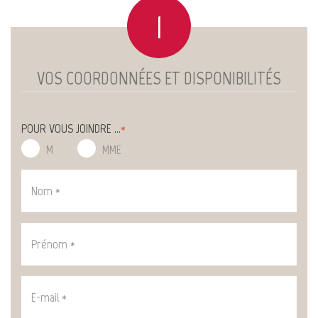
1
VOS COORDONNÉES ET DISPONIBILITÉS
POUR VOUS JOINDRE ...
*
M
MME
Nom
Prénom
*
:
E-
mail
*