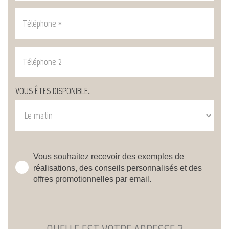
:
Téléphone
*
:
Téléphone
2
*
:
VOUS ÊTES DISPONIBLE..
Vous souhaitez recevoir des exemples de
réalisations, des conseils personnalisés et des
offres promotionnelles par email.