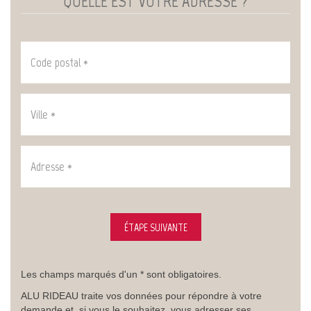
QUELLE EST VOTRE ADRESSE ?
Code
postal
*
VILLE
*
:
Adresse
*
:
Les champs marqués d'un * sont obligatoires.
ALU RIDEAU traite vos données pour répondre à votre
demande et, si vous le souhaitez, vous adresser ses