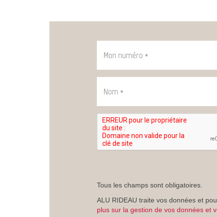
Mon
numéro
*
:
Nom
*
:
Tous les champs sont obligatoires.
ALU RIDEAU traite vos données et pour
plus sur la gestion de vos données et v