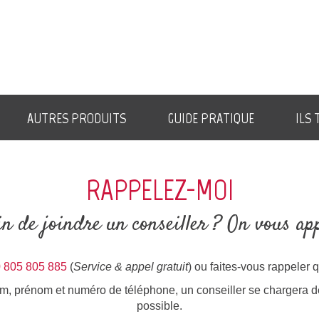
Je
haite
une
TUDE
TUITE
AUTRES PRODUITS
GUIDE PRATIQUE
ILS
RAPPELEZ-MOI
n de joindre un conseiller ? On vous app
 805 805 885
(
Service & appel gratuit
) ou faites-vous rappeler 
nom, prénom et numéro de téléphone, un conseiller se chargera d
possible.