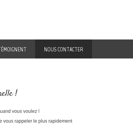
TÉLÉCHARGER LE CATALOGUE
NOS ESPACES CONSEIL
Notre blog
 TÉMOIGNENT
NOUS CONTACTER
elle !
quand vous voulez !
e vous rappeler le plus rapidement