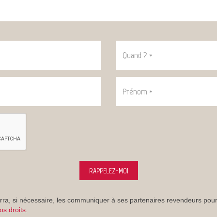
Quand
?
*
:
Prénom
*
:
RAPPELEZ-MOI
ra, si nécessaire, les communiquer à ses partenaires revendeurs po
os droits.