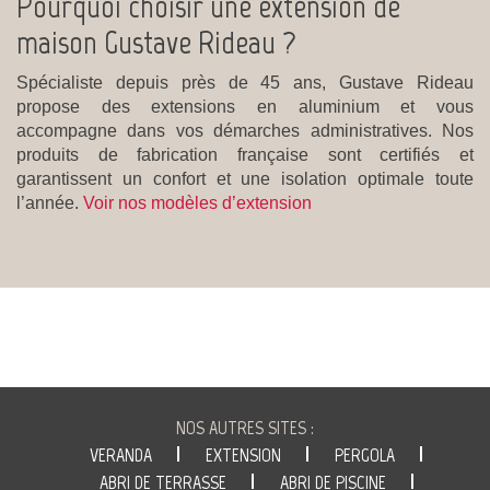
Pourquoi choisir une extension de
maison Gustave Rideau ?
Spécialiste depuis près de 45 ans, Gustave Rideau
propose des extensions en aluminium et vous
accompagne dans vos démarches administratives. Nos
produits de fabrication française sont certifiés et
garantissent un confort et une isolation optimale toute
l’année.
Voir nos modèles d’extension
VÉRANDA
NOS AUTRES SITES :
GUSTAVE
VERANDA
EXTENSION
PERGOLA
L'ENTREPRISE
RIDEAU
ABRI DE TERRASSE
ABRI DE PISCINE