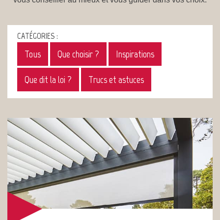
CATÉGORIES :
Tous
Que choisir ?
Inspirations
Que dit la loi ?
Trucs et astuces