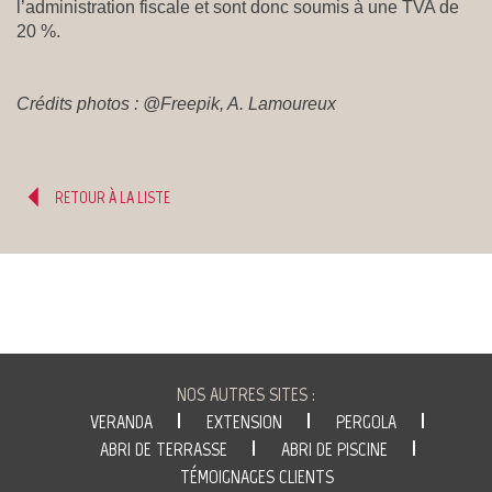
l’administration fiscale et sont donc soumis à une TVA de
20 %.
Crédits photos : @Freepik, A. Lamoureux
RETOUR À LA LISTE
VOIR
VÉRANDA
AUSSI...
NOS AUTRES SITES :
GUSTAVE
Nos
VERANDA
EXTENSION
PERGOLA
L'ENTREPRISE
RIDEAU
ABRI DE TERRASSE
ABRI DE PISCINE
articles
TÉMOIGNAGES CLIENTS
Qui
Acti